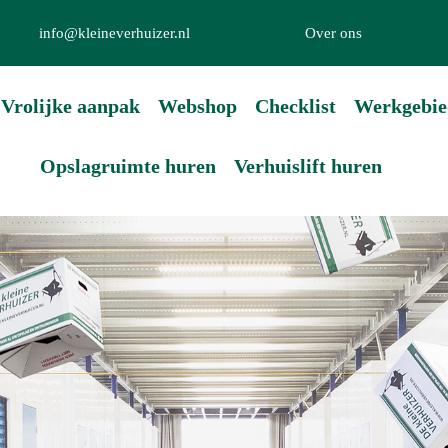
info@kleineverhuizer.nl
Over ons
Vrolijke aanpak
Webshop
Checklist
Werkgebie
Opslagruimte huren
Verhuislift huren