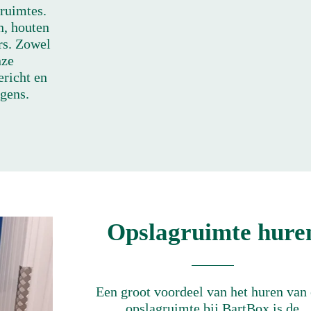
ruimtes.
n, houten
ers. Zowel
nze
ericht en
gens.
Opslagruimte hure
Een groot voordeel van het huren van
opslagruimte bij BartBox is de