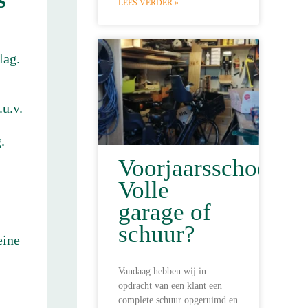
LEES VERDER »
lag.
.u.v.
.
Voorjaarsschoonma
Volle
garage of
schuur?
eine
Vandaag hebben wij in
opdracht van een klant een
complete schuur opgeruimd en