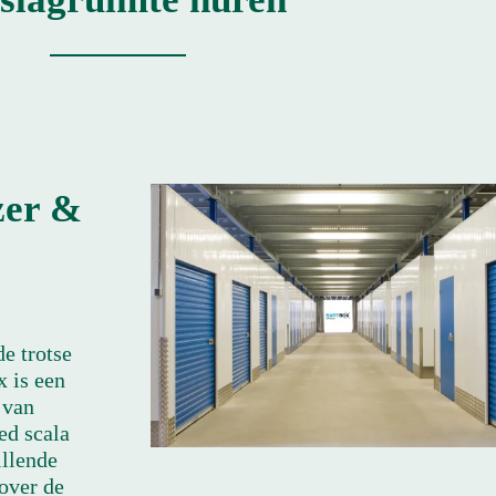
zer &
e trotse
 is een
 van
ed scala
illende
over de