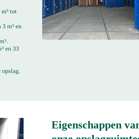
 m³ tot
n 3 m³ en
m³.
m³ en 33
 opslag.
Eigenschappen va
onze opslagruimte