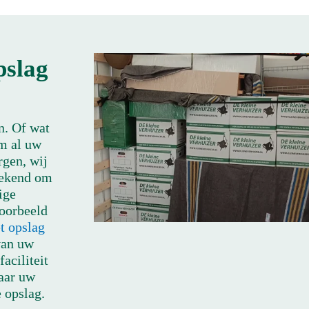
pslag
n. Of wat
om al uw
rgen, wij
bekend om
ige
voorbeeld
t opslag
van uw
aciliteit
naar uw
 opslag.