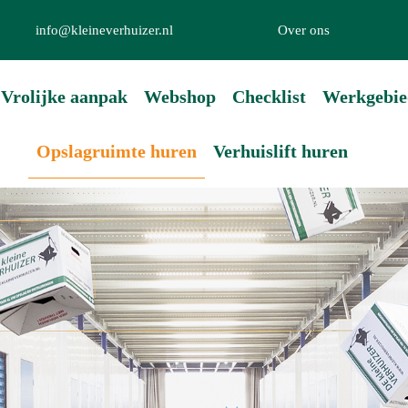
info@kleineverhuizer.nl
Over ons
Vrolijke aanpak
Webshop
Checklist
Werkgebie
Opslagruimte huren
Verhuislift huren