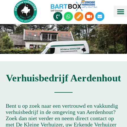
Ga
naar
P
W
P
V
E
de
h
h
e
i
n
inhoud
o
a
n
d
v
n
t
c
e
e
e
s
i
o
l
-
a
l
o
v
p
-
p
o
p
a
e
l
l
u
t
m
e
Verhuisbedrijf Aerdenhout
Bent u op zoek naar een vertrouwd en vakkundig
verhuisbedrijf in de omgeving van Aerdenhout?
Zoek dan niet verder en neem direct contact op
met De Kleine Verhuizer, uw Erkende Verhuizer