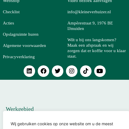
Webshop
Video bezoek aanvragen
Checklist
info@kleineverhuizer.nl
Acties
Ampèrestraat 9, 1976 BE
IJmuiden
Opslagruimte huren
Wilt u bij ons langskomen?
Maak een afspraak en wij
Algemene voorwaarden
zorgen dat er koffie voor u klaar
staat.
Privacyverklaring
L
F
T
I
T
Y
i
a
w
n
i
o
n
c
i
s
k
u
k
e
t
t
t
t
e
b
t
a
o
u
d
o
e
g
k
b
i
o
r
r
e
n
k
a
Werkgebied
m
Wij gebruiken cookies op onze website om u de meest