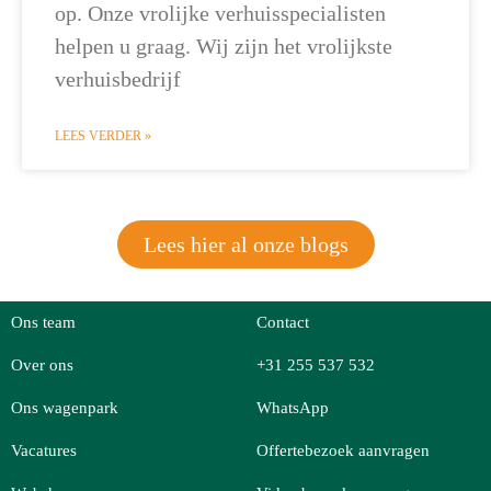
op. Onze vrolijke verhuisspecialisten
helpen u graag. Wij zijn het vrolijkste
verhuisbedrijf
LEES VERDER »
Lees hier al onze blogs
Ons team
Contact
Over ons
+31 255 537 532
Ons wagenpark
WhatsApp
Vacatures
Offertebezoek aanvragen